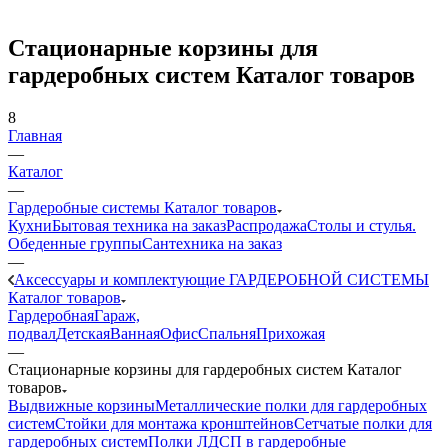
Стационарные корзины для
гардеробных систем Каталог товаров
8
Главная
—
Каталог
—
Гардеробные системы Каталог товаров
Кухни
Бытовая техника на заказ
Распродажа
Столы и стулья.
Обеденные группы
Сантехника на заказ
—
Аксессуары и комплектующие ГАРДЕРОБНОЙ СИСТЕМЫ
Каталог товаров
Гардеробная
Гараж,
подвал
Детская
Ванная
Офис
Спальня
Прихожая
—
Стационарные корзины для гардеробных систем Каталог
товаров
Выдвижные корзины
Металлические полки для гардеробных
систем
Стойки для монтажа кронштейнов
Сетчатые полки для
гардеробных систем
Полки ЛДСП в гардеробные